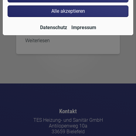
Bevor Versicherungsschäden wie ein
Wasserrohrbruch, ein
Alle akzeptieren
Elementarschaden oder Ähnliches
repariert werden können, brauchen Sie
das Okay Ihrer Versicherung.
Datenschutz
Impressum
Weiterlesen
Kontakt
TES Heizung- und Sanitär GmbH
Antilopenweg 10a
33659 Bielefeld